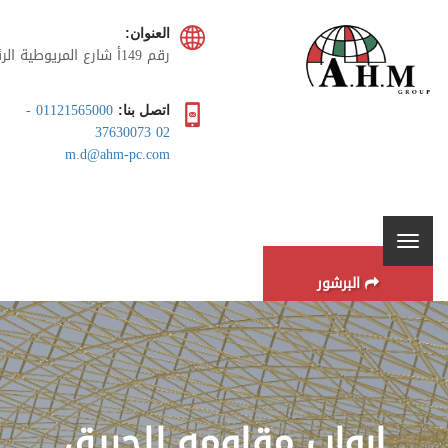
العنوان:
رقم 149أ شارع المريوطية ا
، برج الزهراء، طريق سقاره
السياحى , الهرم، الجيزة، مصر
-
01121565000
اتصل بنا:
02 37630073
m.d@ahm-pc.com
البرشور
ابواب مقاومه للحريق