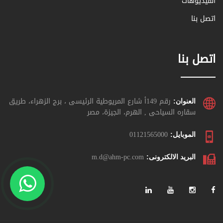
الفيديوهات
الفنيين والمتخصصين لضمان التحقق من
معايير الأمان والسلامة والحفاظ على كل
اتصل بنا
المواصفات
الشهادات:
أبوابنا مقاومة للحريق لمدة
اتصل بنا
تتراوح من (30 الى 120 دقيقه) طبقا
للإختبارات المعتمدة من معهد الدراسات
والبحوث
رقم 149أ شارع المريوطية الرئيسى ، برج الزهراء، طريق
العنوان:
سقاره السياحى , الهرم، الجيزة، مصر
مميزات الابواب المعدنية المقاومة للحريق :
01121565000
الموبايل:
وتتميز أبوابنا ب (التوازن – المناعة – العزل
الحراري) بالإضافة الى أن ابوابنا المصفحة
m.d@ahm-pc.com
البريد الالكترونى:
المعدنية المقاومة للحريق تتكون من العديد
من الطبقات وتكون الطبقة أو القشرة
الخارجية في أغلب أبوابنا من الصاج المصفح
أمّا الحشو فيكون من الصوف الصخري
المانع للصوت يضمن لعملائِنا الأمان