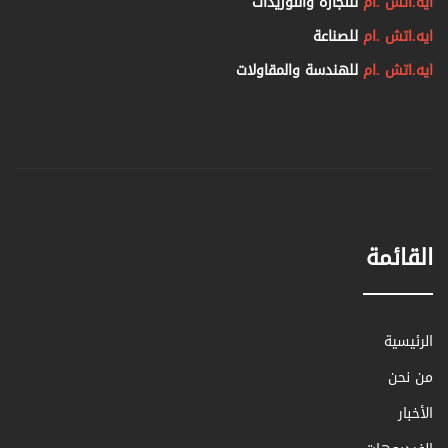
ايه.اتش .ام
للتجارة والتوريدات
تصميم الابواب :
ايه.اتش .ام
للصناعة
متوفرة بموديلات مختلفة ومقاسات مختلفة
ايه.اتش .ام
للهندسة والمقاولات
على حسب الطلب، متوفرة بأكثر من نوع
الاكسسوارات:
مواصفات الابواب المعدنية المقاومة
للحريق:
نحافظ على جميع مواصفات الابواب
المقاومة للحريق من مواصفات الطبقة
القائمة
العازلة وجميع المواصفات الفنية
دهان الأبواب
: الأبواب المعدنية مدهونة
بالفرن الكتروستاتيكاً وطبقا لـ
العالمي
RAL
الرئيسية
التركيب:
من نحن
نقوم بتركيب االابواب المعدنية المقاومة
الأخبار
الحريق والتي تتم من قبل مجموعة من